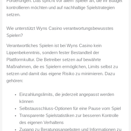
Forderungen. Das spricht vor allem Spieler an, die ihr Budget
kontrollieren möchten und auf nachhaltige Spielstrategien
setzen.
Wie unterstützt Wyns Casino verantwortungsbewusstes
Spielen?
Verantwortliches Spielen ist bei Wyns Casino kein
Lippenbekenntnis, sondern fester Bestandteil der
Plattformkultur. Die Betreiber setzen auf bewährte
Maßnahmen, die es Spielern ermöglichen, Limits selbst zu
setzen und damit das eigene Risiko zu minimieren. Dazu
gehören:
Einzahlungslimits, die jederzeit angepasst werden
können
Selbstausschluss-Optionen für eine Pause vom Spiel
Transparente Spielstatistiken zur besseren Kontrolle
des eigenen Verhaltens
Zugang zu Beratungsangeboten und Informationen zu