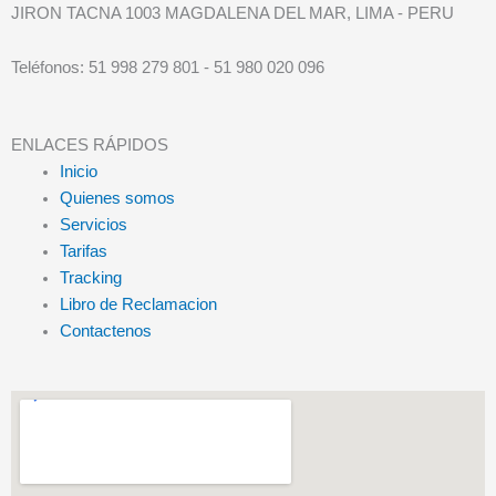
JIRON TACNA 1003 MAGDALENA DEL MAR, LIMA - PERU
Teléfonos: 51 998 279 801 - 51 980 020 096
ENLACES RÁPIDOS
Inicio
Quienes somos
Servicios
Tarifas
Tracking
Libro de Reclamacion
Contactenos