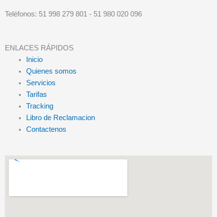
Teléfonos: 51 998 279 801 - 51 980 020 096
ENLACES RÁPIDOS
Inicio
Quienes somos
Servicios
Tarifas
Tracking
Libro de Reclamacion
Contactenos