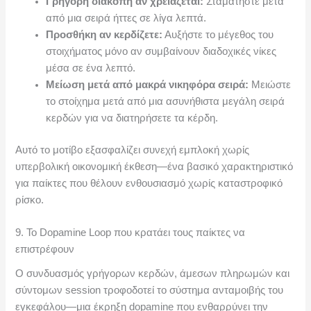
Γρήγορη διακοπή αν χρειάζεται:
Σταματήστε μετά
από μια σειρά ήττες σε λίγα λεπτά.
Προσθήκη αν κερδίζετε:
Αυξήστε το μέγεθος του
στοιχήματος μόνο αν συμβαίνουν διαδοχικές νίκες
μέσα σε ένα λεπτό.
Μείωση μετά από μακρά νικηφόρα σειρά:
Μειώστε
το στοίχημα μετά από μια ασυνήθιστα μεγάλη σειρά
κερδών για να διατηρήσετε τα κέρδη.
Αυτό το μοτίβο εξασφαλίζει συνεχή εμπλοκή χωρίς
υπερβολική οικονομική έκθεση—ένα βασικό χαρακτηριστικό
για παίκτες που θέλουν ενθουσιασμό χωρίς καταστροφικό
ρίσκο.
9. Το Dopamine Loop που κρατάει τους παίκτες να
επιστρέφουν
Ο συνδυασμός γρήγορων κερδών, άμεσων πληρωμών και
σύντομων session τροφοδοτεί το σύστημα ανταμοιβής του
εγκεφάλου—μια έκρηξη dopamine που ενθαρρύνει την