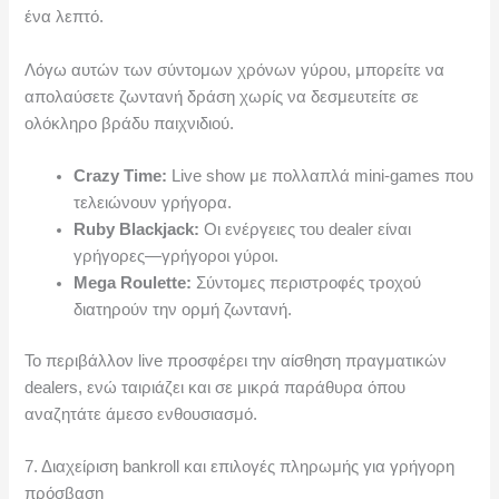
ένα λεπτό.
Λόγω αυτών των σύντομων χρόνων γύρου, μπορείτε να
απολαύσετε ζωντανή δράση χωρίς να δεσμευτείτε σε
ολόκληρο βράδυ παιχνιδιού.
Crazy Time:
Live show με πολλαπλά mini‑games που
τελειώνουν γρήγορα.
Ruby Blackjack:
Οι ενέργειες του dealer είναι
γρήγορες—γρήγοροι γύροι.
Mega Roulette:
Σύντομες περιστροφές τροχού
διατηρούν την ορμή ζωντανή.
Το περιβάλλον live προσφέρει την αίσθηση πραγματικών
dealers, ενώ ταιριάζει και σε μικρά παράθυρα όπου
αναζητάτε άμεσο ενθουσιασμό.
7. Διαχείριση bankroll και επιλογές πληρωμής για γρήγορη
πρόσβαση