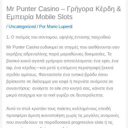
Mr Punter Casino – Γρήγορα Κέρδη &
Εμπειρία Mobile Slots
/
Uncategorized
/ Por
Mario Luperdi
1. Ο παλμός του σύντομου, υψηλής έντασης παιχνιδιού
Mr Punter Casino ευδοκιμεί σε στιγμές που αισθάνονται σαν
εκρήξεις αδρεναλίνης παρά μαραθώνιες δοκιμασίες. Το
βασικό κοινό αγαπά γρήγορα αποτελέσματα: ένα spin, ένα
tap, ένα κέρδος—και μετά η επόμενη περιστροφή ξεκινά
σχεδόν αμέσως. Φανταστείτε ένα τυπικό βράδυ όπου
βρίσκεστε σε διάλειμμα για καφέ ή περνάτε ανάμεσα σε
συναντήσεις· ανοίγετε το site στο κινητό σας, κάνετε ένα
μικρό στοίχημα και το reel γυρίζει σε δευτερόλεπτα.
Αυτό το στυλ κρατάει τους παίκτες κολλημένους επειδή
προσφέρει άμεση ικανοποίηση χωρίς τις μεγάλες αναμονές
που συνοδεύουν τα παραδοσιακά progressive slots ή τις