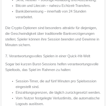
Skrill, Neteller – sofortige Aufladung und Auszahlung.
Bitcoin und Litecoin – nahezu Echtzeit-Transfers.
Banküberweisung – innerhalb von 24 Stunden
verarbeitet.
Die Crypto-Optionen sind besonders attraktiv für diejenigen,
die Geschwindigkeit über traditionelle Bankverzögerungen
stellen; Spieler können ihre Session beenden und Gewinne in
Minuten sichern.
7. Verantwortungsvolles Spielen in einer Quick‑Hit‑Welt
Sogar bei kurzen Burst‑Sessions helfen verantwortungsvolle
Spieltools, das Spiel im Rahmen zu halten:
Session-Timer, die auf fünf Minuten pro Spielsession
eingestellt sind.
Einzahlungsgrenzen, die täglich zurückgesetzt werden.
Vom Nutzer festgelegte Verlustlimits, die automatische
Logouts auslösen.