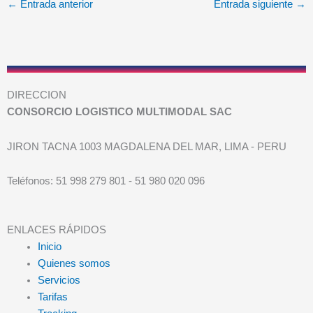
←
Entrada anterior
Entrada siguiente
→
DIRECCION
CONSORCIO LOGISTICO MULTIMODAL SAC
JIRON TACNA 1003 MAGDALENA DEL MAR, LIMA - PERU
Teléfonos: 51 998 279 801 - 51 980 020 096
ENLACES RÁPIDOS
Inicio
Quienes somos
Servicios
Tarifas