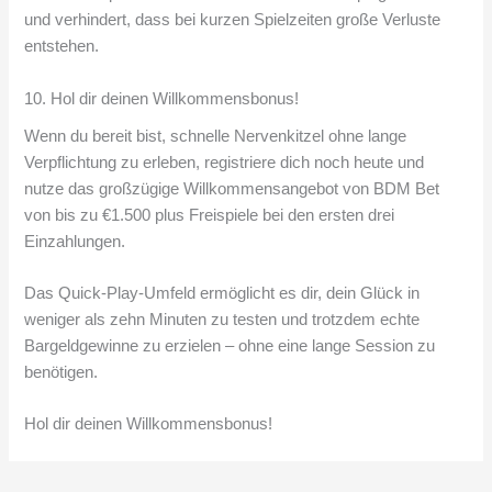
und verhindert, dass bei kurzen Spielzeiten große Verluste
entstehen.
10. Hol dir deinen Willkommensbonus!
Wenn du bereit bist, schnelle Nervenkitzel ohne lange
Verpflichtung zu erleben, registriere dich noch heute und
nutze das großzügige Willkommensangebot von BDM Bet
von bis zu €1.500 plus Freispiele bei den ersten drei
Einzahlungen.
Das Quick‑Play‑Umfeld ermöglicht es dir, dein Glück in
weniger als zehn Minuten zu testen und trotzdem echte
Bargeldgewinne zu erzielen – ohne eine lange Session zu
benötigen.
Hol dir deinen Willkommensbonus!