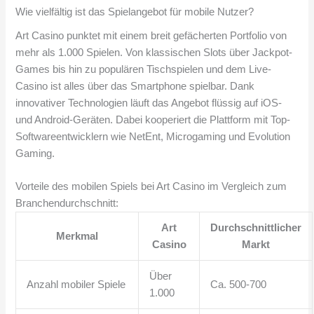
Wie vielfältig ist das Spielangebot für mobile Nutzer?
Art Casino punktet mit einem breit gefächerten Portfolio von
mehr als 1.000 Spielen. Von klassischen Slots über Jackpot-
Games bis hin zu populären Tischspielen und dem Live-
Casino ist alles über das Smartphone spielbar. Dank
innovativer Technologien läuft das Angebot flüssig auf iOS-
und Android-Geräten. Dabei kooperiert die Plattform mit Top-
Softwareentwicklern wie NetEnt, Microgaming und Evolution
Gaming.
Vorteile des mobilen Spiels bei Art Casino im Vergleich zum
Branchendurchschnitt:
Art
Durchschnittlicher
Merkmal
Casino
Markt
Über
Anzahl mobiler Spiele
Ca. 500-700
1.000