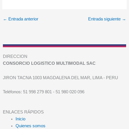
←
Entrada anterior
Entrada siguiente
→
DIRECCION
CONSORCIO LOGISTICO MULTIMODAL SAC
JIRON TACNA 1003 MAGDALENA DEL MAR, LIMA - PERU
Teléfonos: 51 998 279 801 - 51 980 020 096
ENLACES RÁPIDOS
Inicio
Quienes somos