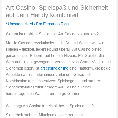
Art Casino: Spielspaß und Sicherheit
auf dem Handy kombiniert
/
Uncategorized
/ Por
Fernando Tong
Warum ist mobiles Spielen bei Art Casino so attraktiv?
Mobile Casinos revolutionieren die Art und Weise, wie wir
spielen – flexibel, jederzeit und überall. Art Casino bietet
genau dieses Erlebnis auf hohem Niveau. Für Spieler, die
Wert auf ein ausgewogenes Verhältnis von Game-Vielfalt und
Sicherheit legen, ist
art casino online
eine Plattform, die beide
Aspekte nahtlos miteinander verbindet. Gerade die
Kombination aus innovativem Spielangebot und starker
Sicherheitsinfrastruktur macht Art Casino zu einer
herausragenden Wahl für on-the-go-Gamer.
Wie sorgt Art Casino für ein sicheres Spielerlebnis?
Sicherheit steht im Mittelpunkt jeder seriösen