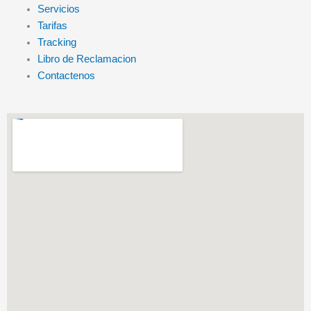
Servicios
Tarifas
Tracking
Libro de Reclamacion
Contactenos