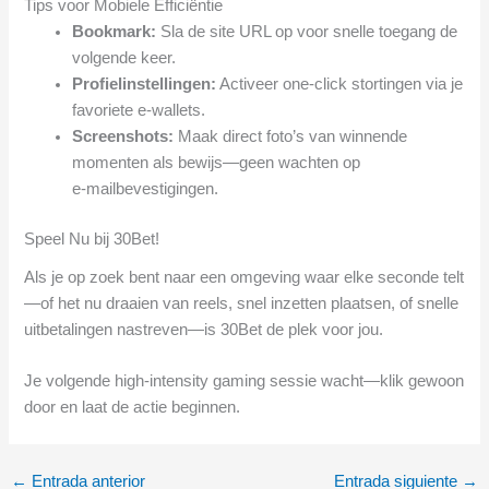
Tips voor Mobiele Efficiëntie
Bookmark:
Sla de site URL op voor snelle toegang de
volgende keer.
Profielinstellingen:
Activeer one‑click stortingen via je
favoriete e-wallets.
Screenshots:
Maak direct foto’s van winnende
momenten als bewijs—geen wachten op
e‑mailbevestigingen.
Speel Nu bij 30Bet!
Als je op zoek bent naar een omgeving waar elke seconde telt
—of het nu draaien van reels, snel inzetten plaatsen, of snelle
uitbetalingen nastreven—is 30Bet de plek voor jou.
Je volgende high‑intensity gaming sessie wacht—klik gewoon
door en laat de actie beginnen.
←
Entrada anterior
Entrada siguiente
→