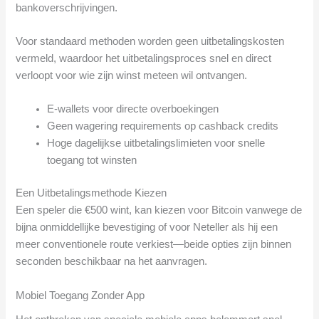
bankoverschrijvingen.
Voor standaard methoden worden geen uitbetalingskosten
vermeld, waardoor het uitbetalingsproces snel en direct
verloopt voor wie zijn winst meteen wil ontvangen.
E-wallets voor directe overboekingen
Geen wagering requirements op cashback credits
Hoge dagelijkse uitbetalingslimieten voor snelle
toegang tot winsten
Een Uitbetalingsmethode Kiezen
Een speler die €500 wint, kan kiezen voor Bitcoin vanwege de
bijna onmiddellijke bevestiging of voor Neteller als hij een
meer conventionele route verkiest—beide opties zijn binnen
seconden beschikbaar na het aanvragen.
Mobiel Toegang Zonder App