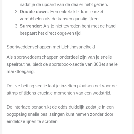
nadat je de upcard van de dealer hebt gezien.
Double down:
Een enkele klik kan je inzet
verdubbelen als de kansen gunstig lijken.
Surrender:
Als je niet tevreden bent met de hand,
bespaart het direct opgeven tijd.
Sportweddenschappen met Lichtingssnelheid
Als sportweddenschappen onderdeel zijn van je snelle
speelroutine, biedt de sportsbook‑sectie van 30Bet snelle
markttoegang.
De live betting sectie laat je inzetten plaatsen net voor de
aftrap of tijdens cruciale momenten van een wedstrijd.
De interface benadrukt de odds duidelijk zodat je in een
oogopslag snelle beslissingen kunt nemen zonder door
eindeloze lijnen te scrollen.