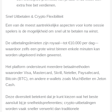
extra free bet verdienen.
Snel Uitbetalen & Crypto Flexibiliteit
Een van de meest aantrekkelijke aspecten voor korte sessie
spelers is de mogelijkheid om snel uit te betalen na winst.
De uitbetalingslimieten zijn royaal—tot €10.000 per dag—
waardoor zelfs een grote winst binnen enkele minuten kan
worden uitgekeerd indien gewenst.
Het platform ondersteunt meerdere betaalmethoden
waaronder Visa, Mastercard, Skrill, Neteller, Paysafecard,
Bitcoin (BTC), en andere e-wallets zoals MuchBetter en Jeton
Cash.
Deze diversiteit betekent dat je kunt kiezen wat het beste
aansluit bij je snelheidspreferenties; crypto-uitbetalingen
worden vaak sneller verwerkt dan traditionele